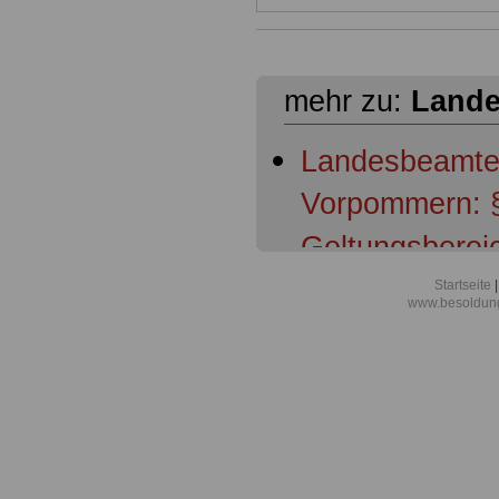
mehr zu:
Lande
Landesbeamte
Vorpommern: §
Geltungsberei
Landesbeamte
Startseite
|
www.besoldun
Vorpommern: §
Dienstherrnfäh
Landesbeamte
Vorpommern: §