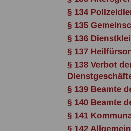
§ 134 Polizeidi
§ 135 Gemeinsc
§ 136 Dienstkle
§ 137 Heilfürso
§ 138 Verbot de
Dienstgeschäft
§ 139 Beamte de
§ 140 Beamte d
§ 141 Kommuna
§ 142 Allgemei