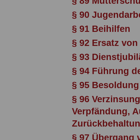
§ 89 Mutterschut
§ 90 Jugendarb
§ 91 Beihilfen
§ 92 Ersatz vo
§ 93 Dienstjubi
§ 94 Führung d
§ 95 Besoldung
§ 96 Verzinsung
Verpfändung, A
Zurückbehaltu
§ 97 Übergang 