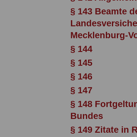
§ 143 Beamte d
Landesversiche
Mecklenburg-V
§ 144
§ 145
§ 146
§ 147
§ 148 Fortgeltu
Bundes
§ 149 Zitate in