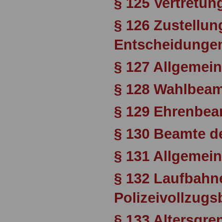
§ 125 Vertretun
§ 126 Zustellu
Entscheidunge
§ 127 Allgemei
§ 128 Wahlbea
§ 129 Ehrenbea
§ 130 Beamte d
§ 131 Allgemei
§ 132 Laufbahn
Polizeivollzug
§ 133 Altersgre