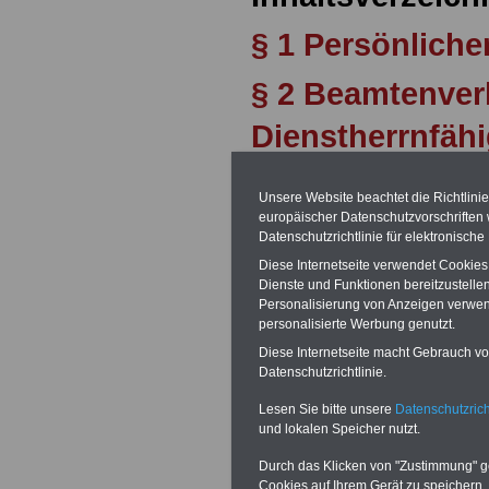
§ 1 Persönliche
§ 2 Beamtenverh
Dienstherrnfähi
§ 3 Oberste Di
Unsere Website beachtet die Richtlini
europäischer Datenschutzvorschrifte
Dienstvorgesetz
Datenschutzrichtlinie für elektronisch
Diese Internetseite verwendet Cookie
§ 4 Sachliche V
Dienste und Funktionen bereitzustell
Personalisierung von Anzeigen verwende
Begründung de
personalisierte Werbung genutzt.
Diese Internetseite macht Gebrauch von
§ 5 Arten des 
Datenschutzrichtlinie.
§ 6 Praktikante
Lesen Sie bitte unsere
Datenschutzrich
und lokalen Speicher nutzt.
§ 7 Ernennungsf
Durch das Klicken von "Zustimmung" geb
Cookies auf Ihrem Gerät zu speichern.