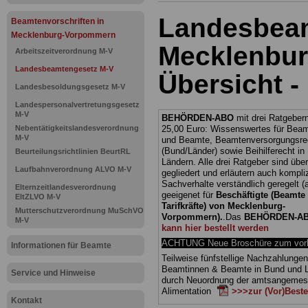
Landesbea
Beamtenvorschriften in
Mecklenburg-Vorpommern
Mecklenbur
Arbeitszeitverordnung M-V
Landesbeamtengesetz M-V
Übersicht -
Landesbesoldungsgesetz M-V
Landespersonalvertretungsgesetz
M-V
BEHÖRDEN-ABO
mit drei Ratgebern
Nebentätigkeitslandesverordnung
25,00 Euro: Wissenswertes für Bea
M-V
und Beamte, Beamtenversorgungsre
(Bund/Länder) sowie Beihilferecht i
Beurteilungsrichtlinien BeurtRL
Ländern. Alle drei Ratgeber sind über
Laufbahnverordnung ALVO M-V
gegliedert und erläutern auch kompliz
Sachverhalte verständlich geregelt (
Elternzeitlandesverordnung
geeigenet für
Beschäftigte (Beamte
EltZLVO M-V
Tarifkräfte) von Mecklenburg-
Mutterschutzverordnung MuSchVO
Vorpommern).
.
Das
BEHÖRDEN-A
M-V
kann hier bestellt werden
ACHTUNG Neue Broschüre zum vorb
Informationen für Beamte
Teilweise fünfstellige Nachzahlungen
Beamtinnen & Beamte in Bund und 
Service und Hinweise
durch Neuordnung der amtsangeme
Alimentation
>>>zur (Vor)Beste
Kontakt