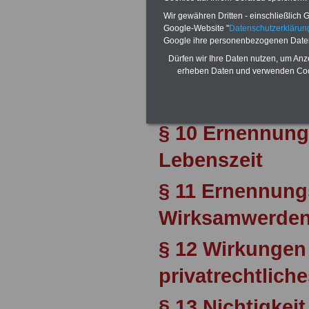
grundsätze
Wir gewähren Dritten - einschließlich Go
Google-Website "
Datenschutzerkläru
§ 8 Persönliche
Google ihre personenbezogenen Date
Dürfen wir Ihre Daten nutzen, um Anz
Berufung in da
erheben Daten und verwenden Cook
§ 9 Auslese de
§ 10 Ernennun
Lebenszeit
§ 11 Ernennun
Wirksamwerden
§ 12 Wirkungen
privatrechtliche
§ 13 Nichtigke