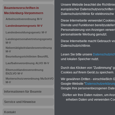
Unsere Website beachtet die Richtlini
Landesbea
Beamtenvorschriften in
europäischer Datenschutzvorschrifte
Mecklenburg-Vorpommern
Datenschutzrichtlinie für elektronisch
Mecklenbur
Arbeitszeitverordnung M-V
Diese Internetseite verwendet Cookie
Dienste und Funktionen bereitzustell
Landesbeamtengesetz M-V
94 Führung
Personalisierung von Anzeigen verwende
Landesbesoldungsgesetz M-V
personalisierte Werbung genutzt.
Amtsbezei
Landespersonalvertretungsgesetz
Diese Internetseite macht Gebrauch von
M-V
Datenschutzrichtlinie.
Nebentätigkeitslandesverordnung
M-V
Lesen Sie bitte unsere
Datenschutzrich
BEHÖRDEN-ABO
mit drei Ratgebern
Beurteilungsrichtlinien BeurtRL
25,00 Euro: Wissenswertes für Bea
und lokalen Speicher nutzt.
und Beamte, Beamtenversorgungsre
Laufbahnverordnung ALVO M-V
(Bund/Länder) sowie Beihilferecht i
Durch das Klicken von "Zustimmung" geb
Elternzeitlandesverordnung
Ländern. Alle drei Ratgeber sind über
Cookies auf Ihrem Gerät zu speichern.
EltZLVO M-V
gegliedert und erläutern auch kompliz
Mutterschutzverordnung MuSchVO
Wir gewähren Dritten - einschließlich Go
Sachverhalte verständlich geregelt (
M-V
geeigenet für
Beschäftigte (Beamte
Google-Website "
Datenschutzerkläru
Tarifkräfte) von Mecklenburg-
Google ihre personenbezogenen Date
Vorpommern).
.
Das
BEHÖRDEN-A
Informationen für Beamte
Dürfen wir Ihre Daten nutzen, um Anz
kann hier bestellt werden
erheben Daten und verwenden Cook
ACHTUNG Neue Broschüre zum vorb
Service und Hinweise
Teilweise fünfstellige Nachzahlungen
Beamtinnen & Beamte in Bund und 
Kontakt