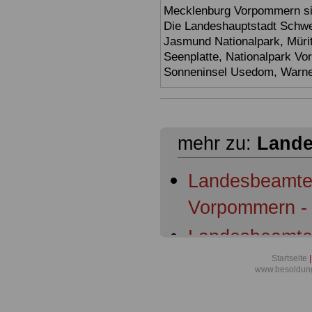
Mecklenburg Vorpommern sin
Die Landeshauptstadt Schwer
Jasmund Nationalpark, Müri
Seenplatte, Nationalpark V
Sonneninsel Usedom, Warne
mehr zu:
Lande
Landesbeamte
Vorpommern - 
Landesbeamte
Vorpommern: §
Startseite
|
www.besoldun
Geltungsberei