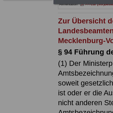
durch Neuordnung der amtsangeme
Alimentation
>>>zur (Vor)Beste
Zur Übersicht d
Landesbeamten
Mecklenburg-V
§ 94 Führung d
(1) Der Ministerp
Amtsbezeichnung
soweit gesetzlic
ist oder er die 
nicht anderen Ste
Amtsbezeichnung,