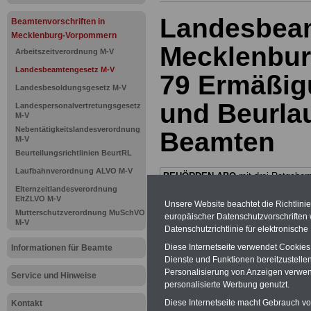
Landesbea
Beamtenvorschriften in
Mecklenburg-Vorpommern
Mecklenbur
Arbeitszeitverordnung M-V
Landesbeamtengesetz M-V
79 Ermäßigu
Landesbesoldungsgesetz M-V
und Beurla
Landespersonalvertretungsgesetz
M-V
Nebentätigkeitslandesverordnung
Beamten
M-V
Beurteilungsrichtlinien BeurtRL
Laufbahnverordnung ALVO M-V
BEHÖRDEN-ABO
mit drei Ratgebern
25,00 Euro: Wissenswertes für Bea
Elternzeitlandesverordnung
und Beamte, Beamtenversorgungsre
EltZLVO M-V
Unsere Website beachtet die Richtlini
(Bund/Länder) sowie Beihilferecht i
Mutterschutzverordnung MuSchVO
europäischer Datenschutzvorschrifte
Ländern. Alle drei Ratgeber sind über
M-V
Datenschutzrichtlinie für elektronisch
gegliedert und erläutern auch kompliz
Sachverhalte verständlich geregelt (
Diese Internetseite verwendet Cookie
Informationen für Beamte
geeigenet für
Beschäftigte (Beamte
Dienste und Funktionen bereitzustell
Tarifkräfte) von Mecklenburg-
Personalisierung von Anzeigen verwende
Service und Hinweise
Vorpommern).
.
Das
BEHÖRDEN-A
personalisierte Werbung genutzt.
kann hier bestellt werden
ACHTUNG Neue Broschüre zum vorb
Diese Internetseite macht Gebrauch von
Kontakt