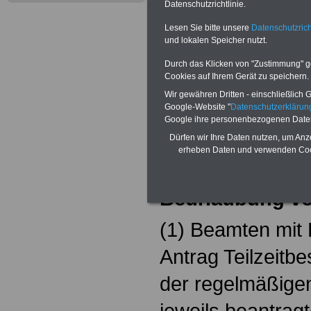
Datenschutzrichtlinie.
Teilweise fünfstellige Nachzahlungen
Beamtinnen & Beamte in Bund und 
Lesen Sie bitte unsere
Datenschutzrich
durch Neuordnung der amtsangeme
Alimentation
>>>zur (Vor)Beste
und lokalen Speicher nutzt.
Durch das Klicken von "Zustimmung" geb
Cookies auf Ihrem Gerät zu speichern.
Zur Übersicht d
Wir gewähren Dritten - einschließlich Go
Landesbeamten
Google-Website "
Datenschutzerkläru
Google ihre personenbezogenen Date
Mecklenburg-V
Dürfen wir Ihre Daten nutzen, um Anz
erheben Daten und verwenden Cook
§ 79 Ermäßigung
Beurlaubung v
(1) Beamten mit
Antrag Teilzeitbe
der regelmäßigen
jeweils beantrag