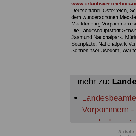
www.urlaubsverzeichnis-o
Deutschland, Österreich, Sc
dem wunderschönen Mecklen
Mecklenburg Vorpommern sin
Die Landeshauptstadt Schwer
Jasmund Nationalpark, Müri
Seenplatte, Nationalpark V
Sonneninsel Usedom, Warne
mehr zu:
Lande
Landesbeamte
Vorpommern - 
Landesbeamte
Vorpommern: §
Startseite
|