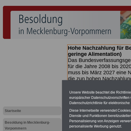
Hohe Nachzahlung für B
geringe Alimentation)
Das Bundesverfassungsgeri
für die Jahre 2008 bis 2020
muss bis
März 2027 eine N
die zun hohen Nachzahlun
(Beamte & Ruhestandsbea
geben (Medienberichten z
Unsere Website beachtet die Richtlini
mind.
3.000 und 13.000 E
europäischer Datenschutzvorschrifte
hierzu eine Broschüre her
Datenschutzrichtlinie für elektronisch
des Gesetzentwurfs der Bu
Diese Internetseite verwendet Cookie
Startseite
(wahrscheinlich im Quarta
Dienste und Funktionen bereitzustell
Broschüre
.
Personalisierung von Anzeigen verwende
Besoldung in Mecklenburg-
personalisierte Werbung genutzt.
Vorpommern