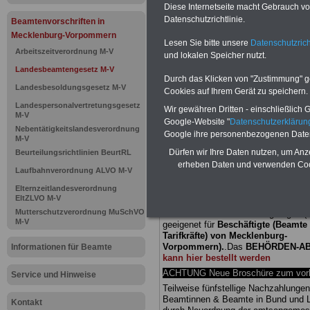
Diese Internetseite macht Gebrauch von
Landesbea
Datenschutzrichtlinie.
Beamtenvorschriften in
Mecklenburg-Vorpommern
Lesen Sie bitte unsere
Datenschutzrich
Mecklenbur
Arbeitszeitverordnung M-V
und lokalen Speicher nutzt.
Landesbeamtengesetz M-V
41 Beginn d
Durch das Klicken von "Zustimmung" geb
Landesbesoldungsgesetz M-V
Cookies auf Ihrem Gerät zu speichern.
Ruhestand
Landespersonalvertretungsgesetz
Wir gewähren Dritten - einschließlich Go
M-V
Google-Website "
Datenschutzerkläru
Nebentätigkeitslandesverordnung
Google ihre personenbezogenen Date
M-V
BEHÖRDEN-ABO
mit drei Ratgebern
Dürfen wir Ihre Daten nutzen, um Anz
Beurteilungsrichtlinien BeurtRL
25,00 Euro: Wissenswertes für Bea
erheben Daten und verwenden Cook
und Beamte, Beamtenversorgungsre
Laufbahnverordnung ALVO M-V
(Bund/Länder) sowie Beihilferecht i
Elternzeitlandesverordnung
Ländern. Alle drei Ratgeber sind über
EltZLVO M-V
gegliedert und erläutern auch kompliz
Mutterschutzverordnung MuSchVO
Sachverhalte verständlich geregelt (
M-V
geeigenet für
Beschäftigte (Beamte
Tarifkräfte) von Mecklenburg-
Vorpommern).
.
Das
BEHÖRDEN-A
Informationen für Beamte
kann hier bestellt werden
ACHTUNG Neue Broschüre zum vorb
Service und Hinweise
Teilweise fünfstellige Nachzahlungen
Beamtinnen & Beamte in Bund und 
Kontakt