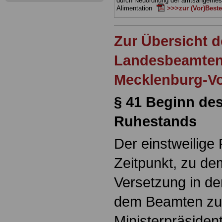
durch Neuordnung der amtsangeme
Alimentation
>>>zur (Vor)Beste
Zur Übersicht d
Landesbeamten
Mecklenburg-V
§ 41 Beginn des
Ruhestands
Der einstweilige
Zeitpunkt, zu de
Versetzung in de
dem Beamten zuge
Ministerpräsident