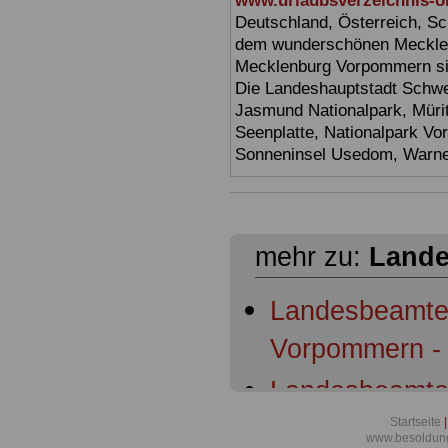
www.urlaubsverzeichnis-o
Deutschland, Österreich, Sc
dem wunderschönen Mecklen
Mecklenburg Vorpommern sin
Die Landeshauptstadt Schwer
Jasmund Nationalpark, Müri
Seenplatte, Nationalpark V
Sonneninsel Usedom, Warne
mehr zu:
Lande
Landesbeamte
Vorpommern - 
Landesbeamte
Vorpommern: §
Startseite
|
www.besoldun