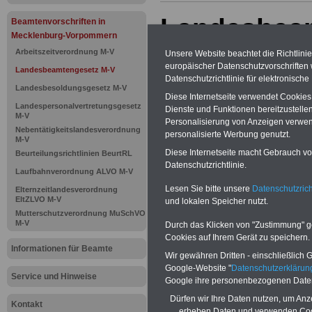
Landesbea
Beamtenvorschriften in
Mecklenburg-Vorpommern
Mecklenbur
Arbeitszeitverordnung M-V
Unsere Website beachtet die Richtlini
europäischer Datenschutzvorschrifte
Landesbeamtengesetz M-V
26 Probezei
Datenschutzrichtlinie für elektronisch
Landesbesoldungsgesetz M-V
Diese Internetseite verwendet Cookie
Landespersonalvertretungsgesetz
Dienste und Funktionen bereitzustell
M-V
BEHÖRDEN-ABO
mit drei Ratgebern
Personalisierung von Anzeigen verwende
Nebentätigkeitslandesverordnung
25,00 Euro: Wissenswertes für Bea
personalisierte Werbung genutzt.
M-V
und Beamte, Beamtenversorgungsre
(Bund/Länder) sowie Beihilferecht i
Diese Internetseite macht Gebrauch von
Beurteilungsrichtlinien BeurtRL
Ländern. Alle drei Ratgeber sind über
Datenschutzrichtlinie.
Laufbahnverordnung ALVO M-V
gegliedert und erläutern auch kompliz
Sachverhalte verständlich geregelt (
Lesen Sie bitte unsere
Datenschutzrich
Elternzeitlandesverordnung
geeigenet für
Beschäftigte (Beamte
EltZLVO M-V
und lokalen Speicher nutzt.
Tarifkräfte) von Mecklenburg-
Mutterschutzverordnung MuSchVO
Vorpommern).
.
Das
BEHÖRDEN-A
M-V
Durch das Klicken von "Zustimmung" geb
kann hier bestellt werden
Cookies auf Ihrem Gerät zu speichern.
ACHTUNG Neue Broschüre zum vorb
Informationen für Beamte
Wir gewähren Dritten - einschließlich Go
Teilweise fünfstellige Nachzahlungen
Google-Website "
Datenschutzerkläru
Beamtinnen & Beamte in Bund und 
Service und Hinweise
Google ihre personenbezogenen Date
durch Neuordnung der amtsangeme
Alimentation
>>>zur (Vor)Beste
Dürfen wir Ihre Daten nutzen, um Anz
Kontakt
erheben Daten und verwenden Cook