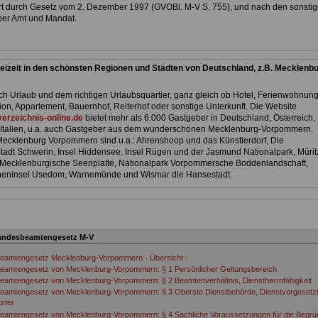
rt durch Gesetz vom 2. Dezember 1997 (GVOBl. M-V S. 755), und nach den sonsti
er Amt und Mandat.
eizeit in den schönsten Regionen und Städten von Deutschland, z.B. Mecklenbu
h Urlaub und dem richtigen Urlaubsquartier, ganz gleich ob Hotel, Ferienwohnung
ion, Appartement, Bauernhof, Reiterhof oder sonstige Unterkunft. Die Website
erzeichnis-online.de
bietet mehr als 6.000 Gastgeber in Deutschland, Österreich,
Italien, u.a. auch Gastgeber aus dem wunderschönen Mecklenburg-Vorpommern.
 Mecklenburg Vorpommern sind u.a.: Ahrenshoop und das Künstlerdorf, Die
adt Schwerin, Insel Hiddensee, Insel Rügen und der Jasmund Nationalpark, Mürit
 Mecklenburgische Seenplatte, Nationalpark Vorpommersche Boddenlandschaft,
neninsel Usedom, Warnemünde und Wismar die Hansestadt.
andesbeamtengesetz M-V
eamtengesetz Mecklenburg-Vorpommern - Übersicht -
eamtengesetz von Mecklenburg-Vorpommern: § 1 Persönlicher Geltungsbereich
amtengesetz von Mecklenburg-Vorpommern: § 2 Beamtenverhältnis, Dienstherrnfähigkeit
eamtengesetz von Mecklenburg-Vorpommern: § 3 Oberste Dienstbehörde, Dienstvorgesetzt
zter
eamtengesetz von Mecklenburg-Vorpommern: § 4 Sachliche Voraussetzungen für die Begr