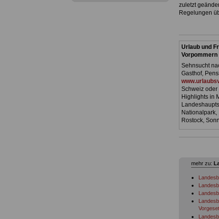
zuletzt geände
Regelungen üb
Urlaub und Fr
Vorpommern
Sehnsucht nac
Gasthof, Pens
www.urlaubsv
Schweiz oder 
Highlights in
Landeshauptst
Nationalpark,
Rostock, Son
mehr zu:
L
Landesb
Landesb
Landesbe
Landesb
Vorgeset
Landesb