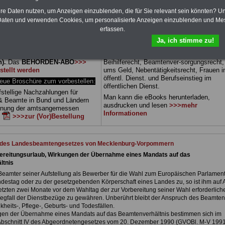
 Beamtenversorgungsrecht
Themen für Beamte und dem Öffentlic
hre Daten nutzen, um Anzeigen einzublenden, die für Sie relevant sein könnten? U
 sowie Beihilferecht in Bund und
Dienst.
Zum Komplett-preis von 15 Euro 
aten und verwenden Cookies, um personalisierte Anzeigen einzublenden und Me
 drei Ratgeber sind übersichtlich
Jahr können Sie zehn Bücher als eBook
erfassen.
d erläutern auch komplizierte
herunterladen, auch für Beschäftigte - B
verständlich geregelt (auch
und Tarifbeschäftigte - des
Landes
Ja, ich stimme zu!
r
Beschäftigte (Beamte und
Mecklenburg-Vorpommern
geeignet: di
 von Mecklenburg-
Bücher behandeln Beamtenrecht, Besold
).
.
Das
BEHÖRDEN-ABO
>>>
Beihilferecht, Beamtenver-sorgungsrecht
stellt werden
ums Geld, Nebentätigkeitsrecht, Frauen 
öffentl. Dienst. und Berufseinstieg im
e Broschüre zum vorbestellen:
öffentlichen Dienst.
fstellige Nachzahlungen für
Man kann die eBooks herunterladen,
& Beamte in Bund und Ländern
ausdrucken und lesen
>>>mehr
dnung der amtsangemessen
Informationen
n
>>>zur (Vor)Bestellung
t des Landesbeamtengesetzes von Mecklenburg-Vorpommern
ereitungsurlaub, Wirkungen der Übernahme eines Mandats auf das
ltnis
 Beamter seiner Aufstellung als Bewerber für die Wahl zum Europäischen Parlamen
estag oder zu der gesetzgebenden Körperschaft eines Landes zu, so ist ihm auf 
letzten zwei Monate vor dem Wahltag der zur Vorbereitung seiner Wahl erforderlich
egfall der Dienstbezüge zu gewähren. Unberührt bleibt der Anspruch des Beamten
nkheits-, Pflege-, Geburts- und Todesfällen.
gen der Übernahme eines Mandats auf das Beamtenverhältnis bestimmen sich im
bschnitt IV des Abgeordnetengesetzes vom 20. Dezember 1990 (GVOBl. M-V 1991 