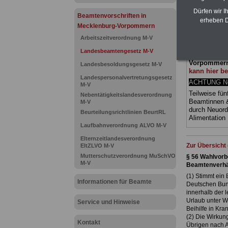
und Beamte,
Dürfen wir I
(Bund/Länder)
Beamtenvorschriften in
erheben D
Ländern. Alle
Mecklenburg-Vorpommern
gegliedert un
Arbeitszeitverordnung M-V
Sachverhalte 
geeigenet fü
Landesbeamtengesetz M-V
Tarifkräfte)
Vorpommern
Landesbesoldungsgesetz M-V
kann hier be
Landespersonalvertretungsgesetz
ACHTUNG Neu
M-V
Teilweise fün
Nebentätigkeitslandesverordnung
Beamtinnen 
M-V
durch Neuor
Beurteilungsrichtlinien BeurtRL
Alimentatio
Laufbahnverordnung ALVO M-V
Elternzeitlandesverordnung
Zur Übersich
EltZLVO M-V
Mutterschutzverordnung MuSchVO
§ 56 Wahlvorb
M-V
Beamtenverhä
(1) Stimmt ein
Informationen für Beamte
Deutschen Bund
innerhalb der 
Urlaub unter W
Service und Hinweise
Beihilfe in Kra
(2) Die Wirkun
Kontakt
Übrigen nach A