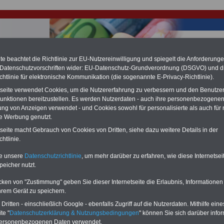
e beachtet die Richtlinie zur EU-Nutzereinwilligung und spiegelt die Anforderung
 Datenschutzvorschriften wider: EU-Datenschutz-Grundverordnung (DSGVO) und d
chtlinie für elektronische Kommunikation (die sogenannte E-Privacy-Richtlinie).
hlung für Beamte & Ruhestandsbeamte (zu geringe Alimentation)
fassungsgericht hat die Landesbesoldung von Berlin für die Jahre 2008 bis
tseite verwendet Cookies, um die Nutzererfahrung zu verbessern und den Benutze
assungswidrig erklärt (Berlin muss bis
März 2027 eine Neuregelung der
unktionen bereitzustellen. Es werden Nutzerdaten - auch ihre personenbezogenen
schließen, die zun hohen Nachzahlungen führen wird). Auch beim Bund
ung von Anzeigen verwendet - und Cookies sowohl für personalisierte als auch für 
hestandsbeamte) wird es hohe Nachzahlungen geben (Medienberichten
te Werbung genutzt.
en
alle (!) Beamte
zwischen mind.
3.000 und 13.000 Euro
,rechnen. Der INFO
hierzu eine Broschüre heraus, die unmittelbar nach dem Beschluss des
tseite macht Gebrauch von Cookies von Dritten, siehe dazu weitere Details in der
s der Bundesregierung vorgelegt wird (wahrscheinlich im Quartal.2026
htlinie.
Vor)Bestellung der Broschüre
.
te unsere
Datenschutzrichtlinie
, um mehr darüber zu erfahren, wie diese Internetse
peicher nutzt.
mtengesetz von Mecklenburg-Vorpommern: § 56
cken von "Zustimmung" geben Sie dieser Internetseite die Erlaubnis, Informationen
reitungsurlaub, Wirkungen der Übernahme eines Mandats 
hrem Gerät zu speichern.
enverhältnis
ritten - einschließlich Google - ebenfalls Zugriff auf die Nutzerdaten. Mithilfe eine
te "
Datenschutzerklärung & Nutzungsbedingungen
" können Sie sich darüber infor
-ABO
mit drei Ratgebern für nur
PDF-SERVICE:
Wissenswertes für Beamtinnen
Zehn Bücher bzw. eBooks zu wichtige
personenbezogenen Daten verwendet.