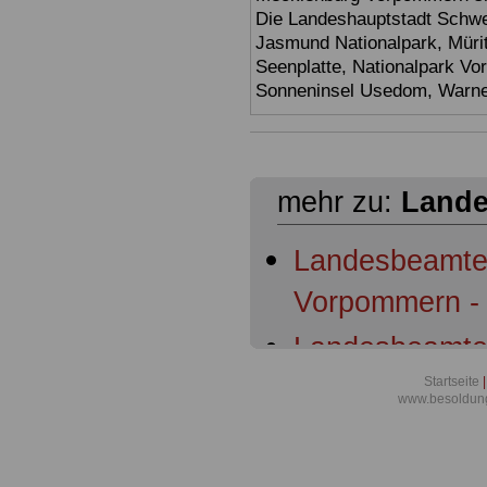
Die Landeshauptstadt Schwer
Jasmund Nationalpark, Müri
Seenplatte, Nationalpark V
Sonneninsel Usedom, Warne
mehr zu:
Lande
Landesbeamte
Vorpommern - 
Landesbeamte
Vorpommern: §
Startseite
|
www.besoldun
Geltungsberei
Landesbeamte