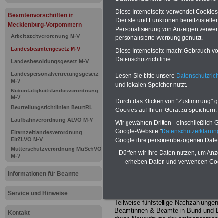
Diese Internetseite verwendet Cookie
Landesbea
Beamtenvorschriften in
Dienste und Funktionen bereitzustell
Mecklenburg-Vorpommern
Personalisierung von Anzeigen verwende
Mecklenbur
Arbeitszeitverordnung M-V
personalisierte Werbung genutzt.
Landesbeamtengesetz M-V
Diese Internetseite macht Gebrauch von
10 Ernenn
Datenschutzrichtlinie.
Landesbesoldungsgesetz M-V
auf Lebensz
Landespersonalvertretungsgesetz
Lesen Sie bitte unsere
Datenschutzrich
M-V
und lokalen Speicher nutzt.
Nebentätigkeitslandesverordnung
M-V
Durch das Klicken von "Zustimmung" geb
BEHÖRDEN-ABO
mit drei Ratgebern
Beurteilungsrichtlinien BeurtRL
Cookies auf Ihrem Gerät zu speichern.
25,00 Euro: Wissenswertes für Bea
und Beamte, Beamtenversorgungsre
Laufbahnverordnung ALVO M-V
Wir gewähren Dritten - einschließlich Go
(Bund/Länder) sowie Beihilferecht i
Google-Website "
Datenschutzerkläru
Elternzeitlandesverordnung
Ländern. Alle drei Ratgeber sind über
EltZLVO M-V
Google ihre personenbezogenen Date
gegliedert und erläutern auch kompliz
Mutterschutzverordnung MuSchVO
Sachverhalte verständlich geregelt (
Dürfen wir Ihre Daten nutzen, um Anz
M-V
geeigenet für
Beschäftigte (Beamte
erheben Daten und verwenden Cook
Tarifkräfte) von Mecklenburg-
Vorpommern).
.
Das
BEHÖRDEN-A
Informationen für Beamte
kann hier bestellt werden
ACHTUNG Neue Broschüre zum vorb
Service und Hinweise
Teilweise fünfstellige Nachzahlungen
Beamtinnen & Beamte in Bund und 
Kontakt