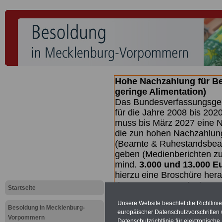
Hohe Nachzahlung für B
geringe Alimentation)
Das Bundesverfassungsgeri
für die Jahre 2008 bis 2020
muss bis
März 2027 eine N
die zun hohen Nachzahlun
(Beamte & Ruhestandsbea
geben (Medienberichten z
mind.
3.000 und 13.000 E
hierzu eine Broschüre her
des Gesetzentwurfs der Bu
Startseite
(wahrscheinlich im Quarta
Unsere Website beachtet die Richtlini
Broschüre
.
Besoldung in Mecklenburg-
europäischer Datenschutzvorschrifte
Vorpommern
Datenschutzrichtlinie für elektronisch