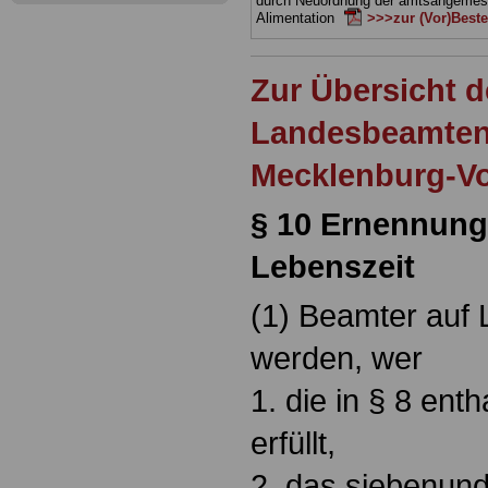
durch Neuordnung der amtsangeme
Alimentation
>>>zur (Vor)Beste
Zur Übersicht d
Landesbeamten
Mecklenburg-V
§ 10 Ernennun
Lebenszeit
(1) Beamter auf 
werden, wer
1. die in § 8 en
erfüllt,
2. das siebenun