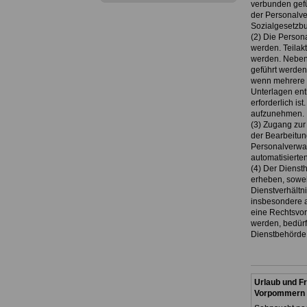
verbunden gefü
der Personalve
Sozialgesetzbu
(2) Die Person
werden. Teilak
werden. Nebena
geführt werden
wenn mehrere p
Unterlagen ent
erforderlich is
aufzunehmen.
(3) Zugang zur
der Bearbeitun
Personalverwalt
automatisierten
(4) Der Diens
erheben, sowei
Dienstverhältn
insbesondere a
eine Rechtsvor
werden, bedürf
Dienstbehörde
Urlaub und Fr
Vorpommern