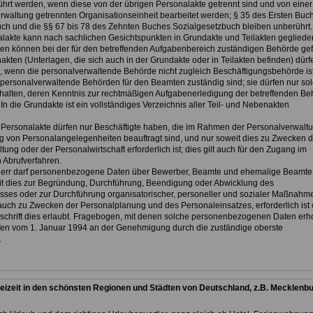
hrt werden, wenn diese von der übrigen Personalakte getrennt sind und von einer
rwaltung getrennten Organisationseinheit bearbeitet werden; § 35 des Ersten Buc
ch und die §§ 67 bis 78 des Zehnten Buches Sozialgesetzbuch bleiben unberührt.
alakte kann nach sachlichen Gesichtspunkten in Grundakte und Teilakten geglieder
ten können bei der für den betreffenden Aufgabenbereich zuständigen Behörde gef
kten (Unterlagen, die sich auch in der Grundakte oder in Teilakten befinden) dürf
, wenn die personalverwaltende Behörde nicht zugleich Beschäftigungsbehörde is
ersonalverwaltende Behörden für den Beamten zuständig sind; sie dürfen nur so
halten, deren Kenntnis zur rechtmäßigen Aufgabenerledigung der betreffenden Be
t. In die Grundakte ist ein vollständiges Verzeichnis aller Teil- und Nebenakten
 Personalakte dürfen nur Beschäftigte haben, die im Rahmen der Personalverwaltu
g von Personalangelegenheiten beauftragt sind, und nur soweit dies zu Zwecken d
ung oder der Personalwirtschaft erforderlich ist; dies gilt auch für den Zugang im
 Abrufverfahren.
therr darf personenbezogene Daten über Bewerber, Beamte und ehemalige Beamte
t dies zur Begründung, Durchführung, Beendigung oder Abwicklung des
isses oder zur Durchführung organisatorischer, personeller und sozialer Maßnahm
uch zu Zwecken der Personalplanung und des Personaleinsatzes, erforderlich ist 
schrift dies erlaubt. Fragebogen, mit denen solche personenbezogenen Daten er
en vom 1. Januar 1994 an der Genehmigung durch die zuständige oberste
.
eizeit in den schönsten Regionen und Städten von Deutschland, z.B. Mecklenbu