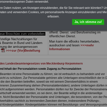
personenbezogenen Daten verwendet.
 sowie Beihilferecht in Bund und
Dienst.
Zum Komplett-preis von 15 Euro 
 drei Ratgeber sind übersichtlich
Jahr können Sie zehn Bücher als eBook
hre Daten nutzen, um Anzeigen einzublenden, die für Sie relevant sein könnten? U
d erläutern auch komplizierte
herunterladen, auch für Beschäftigte - B
aten und verwenden Cookies, um personalisierte Anzeigen einzublenden und Me
verständlich geregelt (auch
und Tarifbeschäftigte - des
Landes
erfassen.
r
Beschäftigte (Beamte und
Mecklenburg-Vorpommern
geeignet: di
 von Mecklenburg-
Bücher behandeln Beamtenrecht, Besold
Ja, ich stimme zu!
).
.
Das
BEHÖRDEN-ABO
>>>
Beihilferecht, Beamtenver-sorgungsrecht
stellt werden
ums Geld, Nebentätigkeitsrecht, Frauen 
öffentl. Dienst. und Berufseinstieg im
e Broschüre zum vorbestellen:
öffentlichen Dienst.
fstellige Nachzahlungen für
Man kann die eBooks herunterladen,
& Beamte in Bund und Ländern
ausdrucken und lesen
>>>mehr
dnung der amtsangemessen
Informationen
n
>>>zur (Vor)Bestellung
t des Landesbeamtengesetzes von Mecklenburg-Vorpommern
und Inhalt der Personalakten sowie Zugang zu Personalakten
Beamten ist eine Personalakte zu führen; sie ist vertraulich zu behandeln und vor
icht zu schützen. Zur Personalakte gehören alle Unterlagen einschließlich der in 
 die den Beamten betreffen, soweit sie mit seinem Dienstverhältnis in einem
inneren Zusammenhang stehen (Personalaktendaten); andere Unterlagen dürfen in
icht aufgenommen werden. Personalakten dürfen nur für Zwecke der Personalver
rtschaft verwendet werden, es sei denn, der Beamte willigt in die anderweitige
. Nicht Bestandteil der Personalakte sind Unterlagen, die besonderen, von der P
verhältnis sachlich zu trennenden Zwecken dienen, insbesondere Prüfungs-,
nd Kindergeldakten. Kindergeldakten können mit Besoldungs- und Versorgungsakt