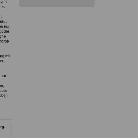
 von
hes
t
ührt
en nur
t oder
lche
hörde
ng mit
er
 nur
en,
oder
hoben
rg-