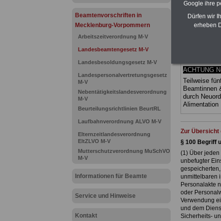
Google ihre 
(Bund/Länder)
Ländern. Alle
Beamtenvorschriften in
Dürfen wir I
gegliedert un
erheben D
Mecklenburg-Vorpommern
Sachverhalte 
geeigenet fü
Arbeitszeitverordnung M-V
Tarifkräfte)
Landesbeamtengesetz M-V
Vorpommern
kann hier be
Landesbesoldungsgesetz M-V
ACHTUNG Neu
Landespersonalvertretungsgesetz
Teilweise fün
M-V
Beamtinnen 
Nebentätigkeitslandesverordnung
durch Neuor
M-V
Alimentatio
Beurteilungsrichtlinien BeurtRL
Laufbahnverordnung ALVO M-V
Zur Übersich
Elternzeitlandesverordnung
EltZLVO M-V
§ 100 Begriff 
Mutterschutzverordnung MuSchVO
(1) Über jeden 
M-V
unbefugter Eins
gespeicherten,
Informationen für Beamte
unmittelbaren 
Personalakte n
oder Personalwi
Service und Hinweise
Verwendung ein
und dem Dienst
Kontakt
Sicherheits- u