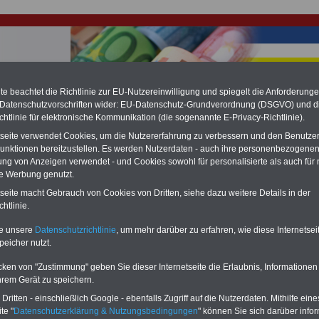
e beachtet die Richtlinie zur EU-Nutzereinwilligung und spiegelt die Anforderung
 Datenschutzvorschriften wider: EU-Datenschutz-Grundverordnung (DSGVO) und d
hlung für Beamte & Ruhestandsbeamte (zu geringe Alimentation)
chtlinie für elektronische Kommunikation (die sogenannte E-Privacy-Richtlinie).
fassungsgericht hat die Landesbesoldung von Berlin für die Jahre 2008 bis
tseite verwendet Cookies, um die Nutzererfahrung zu verbessern und den Benutze
assungswidrig erklärt (Berlin muss bis
März 2027 eine Neuregelung der
unktionen bereitzustellen. Es werden Nutzerdaten - auch ihre personenbezogenen
schließen, die zun hohen Nachzahlungen führen wird). Auch beim Bund
hestandsbeamte) wird es hohe Nachzahlungen geben (Medienberichten
ung von Anzeigen verwendet - und Cookies sowohl für personalisierte als auch für 
en
alle (!) Beamte
zwischen mind.
3.000 und 13.000 Euro
,rechnen. Der INFO
te Werbung genutzt.
hierzu eine Broschüre heraus, die unmittelbar nach dem Beschluss des
tseite macht Gebrauch von Cookies von Dritten, siehe dazu weitere Details in der
s der Bundesregierung vorgelegt wird (wahrscheinlich im Quartal.2026
htlinie.
Vor)Bestellung der Broschüre
.
te unsere
Datenschutzrichtlinie
, um mehr darüber zu erfahren, wie diese Internetse
peicher nutzt.
mtengesetz von Mecklenburg-Vorpommern: § 100 Begriff 
 Personalakten sowie Zugang zu Personalakten
cken von "Zustimmung" geben Sie dieser Internetseite die Erlaubnis, Informationen
hrem Gerät zu speichern.
-ABO
mit drei Ratgebern für nur
PDF-SERVICE:
ritten - einschließlich Google - ebenfalls Zugriff auf die Nutzerdaten. Mithilfe eine
Wissenswertes für Beamtinnen
Zehn Bücher bzw. eBooks zu wichtige
te "
Datenschutzerklärung & Nutzungsbedingungen
" können Sie sich darüber infor
 Beamtenversorgungsrecht
Themen für Beamte und dem Öffentlic