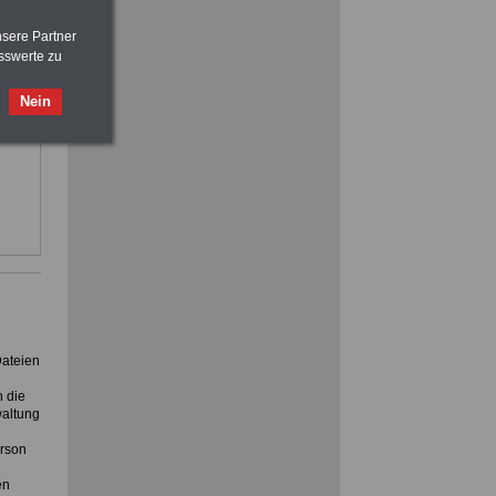
im
>>>
OnlineBuch
für nur 7,50 Euro
nsere Partner
eamte
sswerte zu
FRAUEN
im Öffentlichen Dienst:
Hinweise und Ratschläge
e
>>>
OnlineBuch
für nur 7,50 Euro
ung,
Nein
, Rund
im
Dateien
 die
waltung
erson
en