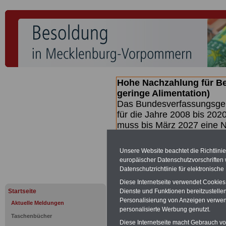
Hohe Nachzahlung für B
geringe Alimentation)
Das Bundesverfassungsgeri
für die Jahre 2008 bis 2020
muss bis
März 2027 eine N
die zun hohen Nachzahlun
(Beamte & Ruhestandsbea
Unsere Website beachtet die Richtlini
geben (Medienberichten z
europäischer Datenschutzvorschrifte
mind.
3.000 und 13.000 E
Datenschutzrichtlinie für elektronisch
hierzu eine Broschüre her
Diese Internetseite verwendet Cookie
des Gesetzentwurfs der Bu
Startseite
Dienste und Funktionen bereitzustell
(wahrscheinlich im Quarta
Personalisierung von Anzeigen verwende
Aktuelle Meldungen
Broschüre
.
personalisierte Werbung genutzt.
Taschenbücher
Diese Internetseite macht Gebrauch von