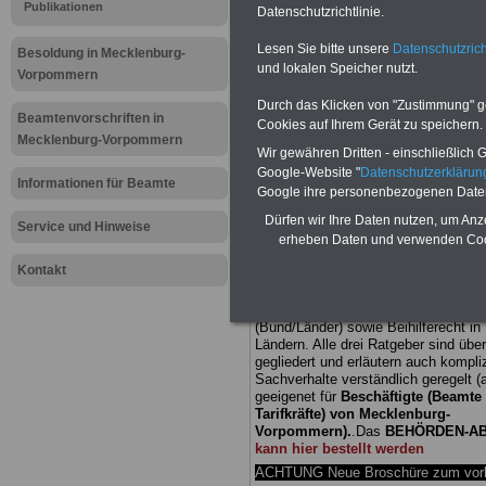
Publikationen
Datenschutzrichtlinie.
Meldung fü
Lesen Sie bitte unsere
Datenschutzrich
Besoldung in Mecklenburg-
und lokalen Speicher nutzt.
öffentliche
Vorpommern
Durch das Klicken von "Zustimmung" geb
Mecklenbu
Beamtenvorschriften in
Cookies auf Ihrem Gerät zu speichern.
Mecklenburg-Vorpommern
Wir gewähren Dritten - einschließlich Go
Ministerprä
Google-Website "
Datenschutzerkläru
Informationen für Beamte
Google ihre personenbezogenen Date
Tariflöhne
Dürfen wir Ihre Daten nutzen, um Anz
Service und Hinweise
erheben Daten und verwenden Cook
Kontakt
BEHÖRDEN-ABO
mit drei Ratgebern
25,00 Euro: Wissenswertes für Bea
und Beamte, Beamtenversorgungsre
(Bund/Länder) sowie Beihilferecht i
Ländern. Alle drei Ratgeber sind über
gegliedert und erläutern auch kompliz
Sachverhalte verständlich geregelt (
geeigenet für
Beschäftigte (Beamte
Tarifkräfte) von Mecklenburg-
Vorpommern).
.
Das
BEHÖRDEN-A
kann hier bestellt werden
ACHTUNG Neue Broschüre zum vorb