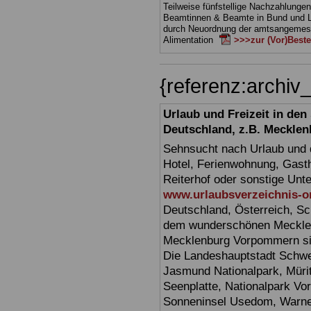
Teilweise fünfstellige Nachzahlungen
Beamtinnen & Beamte in Bund und 
durch Neuordnung der amtsangeme
Alimentation
>>>zur (Vor)Beste
{referenz:arch
Urlaub und Freizeit in de
Deutschland, z.B. Meckl
Sehnsucht nach Urlaub und d
Hotel, Ferienwohnung, Gasth
Reiterhof oder sonstige Unt
www.urlaubsverzeichnis-o
Deutschland, Österreich, Sc
dem wunderschönen Mecklen
Mecklenburg Vorpommern sin
Die Landeshauptstadt Schwer
Jasmund Nationalpark, Müri
Seenplatte, Nationalpark V
Sonneninsel Usedom, Warne