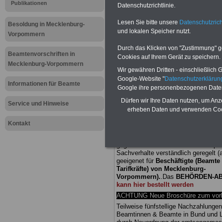
Publikationen
Datenschutzrichtlinie.
Meldung fü
Lesen Sie bitte unsere
Datenschutzrich
Besoldung in Mecklenburg-
und lokalen Speicher nutzt.
öffentliche
Vorpommern
Durch das Klicken von "Zustimmung" geb
Mecklenbu
Beamtenvorschriften in
Cookies auf Ihrem Gerät zu speichern.
Mecklenburg-Vorpommern
Wir gewähren Dritten - einschließlich Go
Verstärkung
Google-Website "
Datenschutzerkläru
Informationen für Beamte
Google ihre personenbezogenen Date
Dürfen wir Ihre Daten nutzen, um Anz
Service und Hinweise
BEHÖRDEN-ABO
mit drei Ratgebern
erheben Daten und verwenden Cook
25,00 Euro: Wissenswertes für Bea
und Beamte, Beamtenversorgungsre
Kontakt
(Bund/Länder) sowie Beihilferecht i
Ländern. Alle drei Ratgeber sind über
gegliedert und erläutern auch kompliz
Sachverhalte verständlich geregelt (
geeigenet für
Beschäftigte (Beamte
Tarifkräfte) von Mecklenburg-
Vorpommern).
.
Das
BEHÖRDEN-A
kann hier bestellt werden
ACHTUNG Neue Broschüre zum vorb
Teilweise fünfstellige Nachzahlungen
Beamtinnen & Beamte in Bund und 