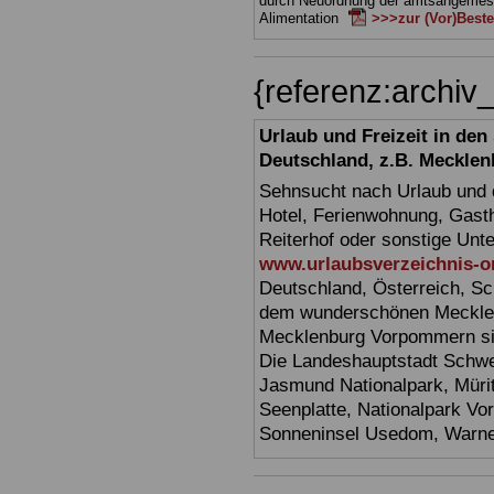
durch Neuordnung der amtsangeme
Alimentation
>>>zur (Vor)Beste
{referenz:arch
Urlaub und Freizeit in de
Deutschland, z.B. Meckl
Sehnsucht nach Urlaub und d
Hotel, Ferienwohnung, Gasth
Reiterhof oder sonstige Unt
www.urlaubsverzeichnis-o
Deutschland, Österreich, Sc
dem wunderschönen Mecklen
Mecklenburg Vorpommern sin
Die Landeshauptstadt Schwer
Jasmund Nationalpark, Müri
Seenplatte, Nationalpark V
Sonneninsel Usedom, Warne