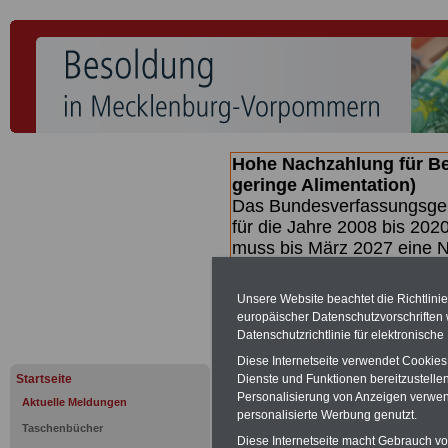
Hohe Nachzahlung für B
geringe Alimentation)
Das Bundesverfassungsgeri
für die Jahre 2008 bis 2020
muss bis
März 2027 eine N
die zun hohen Nachzahlun
(Beamte & Ruhestandsbea
Unsere Website beachtet die Richtlini
geben (Medienberichten z
europäischer Datenschutzvorschrifte
mind.
3.000 und 13.000 E
Datenschutzrichtlinie für elektronisch
hierzu eine Broschüre her
Diese Internetseite verwendet Cookie
des Gesetzentwurfs der Bu
Startseite
Dienste und Funktionen bereitzustell
(wahrscheinlich im Quarta
Personalisierung von Anzeigen verwende
Aktuelle Meldungen
Broschüre
.
personalisierte Werbung genutzt.
Taschenbücher
Diese Internetseite macht Gebrauch von