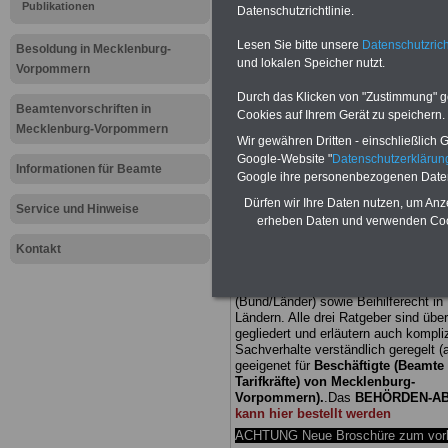
Publikationen
Datenschutzrichtlinie.
Meldung fü
Lesen Sie bitte unsere
Datenschutzrich
Besoldung in Mecklenburg-
und lokalen Speicher nutzt.
öffentliche
Vorpommern
Durch das Klicken von "Zustimmung" geb
Mecklenbu
Beamtenvorschriften in
Cookies auf Ihrem Gerät zu speichern.
Mecklenburg-Vorpommern
Wir gewähren Dritten - einschließlich Go
Erfolgreic
Google-Website "
Datenschutzerkläru
Informationen für Beamte
Google ihre personenbezogenen Date
vor dem Ab
Dürfen wir Ihre Daten nutzen, um Anz
Service und Hinweise
erheben Daten und verwenden Cook
Kontakt
BEHÖRDEN-ABO
mit drei Ratgebern
25,00 Euro: Wissenswertes für Bea
und Beamte, Beamtenversorgungsre
(Bund/Länder) sowie Beihilferecht i
Ländern. Alle drei Ratgeber sind über
gegliedert und erläutern auch kompliz
Sachverhalte verständlich geregelt (
geeigenet für
Beschäftigte (Beamte
Tarifkräfte) von Mecklenburg-
Vorpommern).
.
Das
BEHÖRDEN-A
kann hier bestellt werden
ACHTUNG Neue Broschüre zum vorb