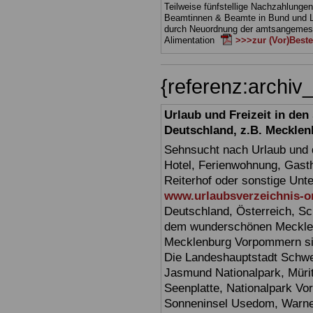
Teilweise fünfstellige Nachzahlungen
Beamtinnen & Beamte in Bund und 
durch Neuordnung der amtsangeme
Alimentation
>>>zur (Vor)Beste
{referenz:arch
Urlaub und Freizeit in de
Deutschland, z.B. Meckl
Sehnsucht nach Urlaub und d
Hotel, Ferienwohnung, Gasth
Reiterhof oder sonstige Unt
www.urlaubsverzeichnis-o
Deutschland, Österreich, Sc
dem wunderschönen Mecklen
Mecklenburg Vorpommern sin
Die Landeshauptstadt Schwer
Jasmund Nationalpark, Müri
Seenplatte, Nationalpark V
Sonneninsel Usedom, Warne