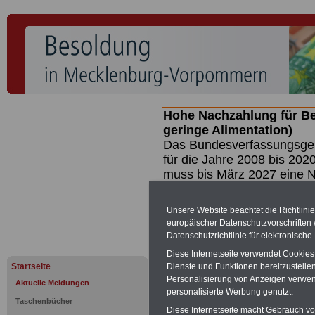
Hohe Nachzahlung für B
geringe Alimentation)
Das Bundesverfassungsgeri
für die Jahre 2008 bis 2020
muss bis
März 2027 eine N
die zun hohen Nachzahlun
(Beamte & Ruhestandsbea
Unsere Website beachtet die Richtlini
geben (Medienberichten z
europäischer Datenschutzvorschrifte
mind.
3.000 und 13.000 E
Datenschutzrichtlinie für elektronisch
hierzu eine Broschüre her
Diese Internetseite verwendet Cookie
des Gesetzentwurfs der Bu
Startseite
Dienste und Funktionen bereitzustell
(wahrscheinlich im Quarta
Personalisierung von Anzeigen verwende
Aktuelle Meldungen
Broschüre
.
personalisierte Werbung genutzt.
Taschenbücher
Diese Internetseite macht Gebrauch von