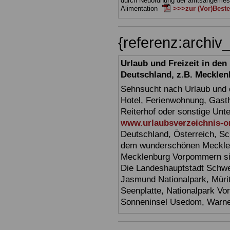
durch Neuordnung der amtsangeme
Alimentation
>>>zur (Vor)Beste
{referenz:arch
Urlaub und Freizeit in de
Deutschland, z.B. Meckl
Sehnsucht nach Urlaub und d
Hotel, Ferienwohnung, Gasth
Reiterhof oder sonstige Unt
www.urlaubsverzeichnis-o
Deutschland, Österreich, Sc
dem wunderschönen Mecklen
Mecklenburg Vorpommern sin
Die Landeshauptstadt Schwer
Jasmund Nationalpark, Müri
Seenplatte, Nationalpark V
Sonneninsel Usedom, Warne