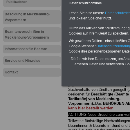
Publikationen
Datenschutzrichtlinie.
Meldung fü
Lesen Sie bitte unsere
Datenschutzrich
Besoldung in Mecklenburg-
und lokalen Speicher nutzt.
öffentliche
Vorpommern
Durch das Klicken von "Zustimmung" geb
Mecklenbu
Beamtenvorschriften in
Cookies auf Ihrem Gerät zu speichern.
Mecklenburg-Vorpommern
Wir gewähren Dritten - einschließlich Go
Pensionieru
Google-Website "
Datenschutzerkläru
Informationen für Beamte
Google ihre personenbezogenen Date
Dürfen wir Ihre Daten nutzen, um Anz
Service und Hinweise
BEHÖRDEN-ABO
mit drei Ratgebern
erheben Daten und verwenden Cook
25,00 Euro: Wissenswertes für Bea
und Beamte, Beamtenversorgungsre
Kontakt
(Bund/Länder) sowie Beihilferecht i
Ländern. Alle drei Ratgeber sind über
gegliedert und erläutern auch kompliz
Sachverhalte verständlich geregelt (
geeigenet für
Beschäftigte (Beamte
Tarifkräfte) von Mecklenburg-
Vorpommern).
.
Das
BEHÖRDEN-A
kann hier bestellt werden
ACHTUNG Neue Broschüre zum vorb
Teilweise fünfstellige Nachzahlungen
Beamtinnen & Beamte in Bund und 