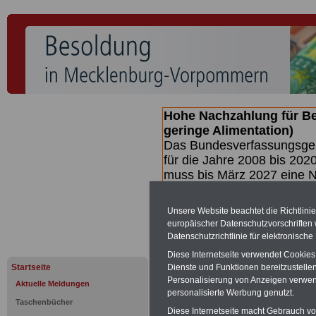
Hohe Nachzahlung für B
geringe Alimentation)
Das Bundesverfassungsgeri
für die Jahre 2008 bis 2020
muss bis
März 2027 eine N
die zun hohen Nachzahlun
(Beamte & Ruhestandsbea
Unsere Website beachtet die Richtlini
geben (Medienberichten z
europäischer Datenschutzvorschrifte
mind.
3.000 und 13.000 E
Datenschutzrichtlinie für elektronisch
hierzu eine Broschüre her
Diese Internetseite verwendet Cookie
des Gesetzentwurfs der Bu
Startseite
Dienste und Funktionen bereitzustell
(wahrscheinlich im Quarta
Personalisierung von Anzeigen verwende
Aktuelle Meldungen
Broschüre
.
personalisierte Werbung genutzt.
Taschenbücher
Diese Internetseite macht Gebrauch von