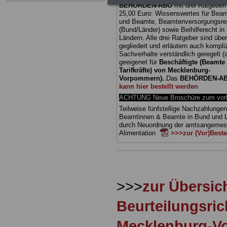
BEHÖRDEN-ABO
mit drei Ratgebern
25,00 Euro: Wissenswertes für Bea
und Beamte, Beamtenversorgungsre
(Bund/Länder) sowie Beihilferecht i
Ländern. Alle drei Ratgeber sind über
gegliedert und erläutern auch kompliz
Sachverhalte verständlich geregelt (
geeigenet für
Beschäftigte (Beamte
Tarifkräfte) von Mecklenburg-
Vorpommern).
.
Das
BEHÖRDEN-A
kann hier bestellt werden
ACHTUNG Neue Broschüre zum vorb
Teilweise fünfstellige Nachzahlungen
Beamtinnen & Beamte in Bund und 
durch Neuordnung der amtsangeme
Alimentation
>>>zur (Vor)Beste
>>>
zur Übersic
Beurteilungsric
Mecklenburg-V