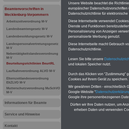
Unsere Website beachtet die Richtlini
Richtlinien
europäischer Datenschutzvorschrifte
Beamtenvorschriften in
Datenschutzrichtlinie für elektronisch
Mecklenburg-Vorpommern
dienstliche
Diese Internetseite verwendet Cookie
Arbeitszeitverordnung M-V
Dienste und Funktionen bereitzustell
Landesbeamtengesetz M-V
Beamtinne
Personalisierung von Anzeigen verwende
Landesbesoldungsgesetz M-V
personalisierte Werbung genutzt.
sowie der T
Landespersonalvertretungsgesetz
Diese Internetseite macht Gebrauch von
M-V
Datenschutzrichtlinie.
Nebentätigkeitslandesverordnung
der Landes
M-V
Lesen Sie bitte unsere
Datenschutzrich
Beurteilungsrichtlinien BeurtRL
und lokalen Speicher nutzt.
(Beurteilung
Laufbahnverordnung ALVO M-V
Durch das Klicken von "Zustimmung" geb
BeurtRL): Zi
Elternzeitlandesverordnung
Cookies auf Ihrem Gerät zu speichern.
EltZLVO M-V
Wir gewähren Dritten - einschließlich Go
Mutterschutzverordnung MuSchVO
Veröffentli
Google-Website "
Datenschutzerkläru
M-V
Google ihre personenbezogenen Date
Ergebnisse
Informationen für Beamte
Dürfen wir Ihre Daten nutzen, um Anz
erheben Daten und verwenden Cook
Regelbeurt
Service und Hinweise
Kontakt