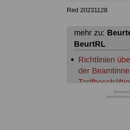
Red 20231128
mehr zu:
Beurte
BeurtRL
Richtlinien übe
der Beamtinne
Tarifbeschäfti
(Beurteilungsri
Startseite
|
www.besoldun
Übersicht -
Richtlinien übe
der Beamtinne