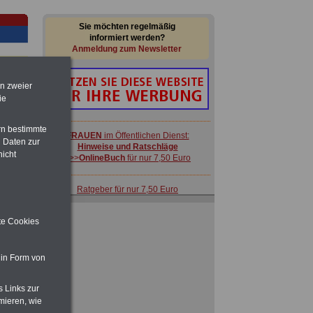
Sie möchten regelmäßig
informiert werden?
Anmeldung zum Newsletter
en zweier
ie
rn bestimmte
FRAUEN
im Öffentlichen Dienst:
 Daten zur
Hinweise und Ratschläge
nicht
>>>
OnlineBuch
für nur 7,50 Euro
-
Ratgeber für nur 7,50 Euro
Beihilfe
in Bund und Ländern oder zum
Beamtenversorgungsrecht
ite Cookies
mten
ACHTUNG
Nebentätigkeitsrecht:
vor Jobaufnahme
schlau machen
 in Form von
>>>
OnlineBuch
für nur 7,50 Euro
s Links zur
mieren, wie