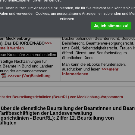
personenbezogenen Daten verwendet.
Wissenswertes für Beamtinnen
Zehn Bücher bzw. eBooks zu wichtige
hre Daten nutzen, um Anzeigen einzublenden, die für Sie relevant sein könnten? U
 Beamtenversorgungsrecht
Themen für Beamte und dem Öffentlic
aten und verwenden Cookies, um personalisierte Anzeigen einzublenden und Me
 sowie Beihilferecht in Bund und
Dienst.
Zum Komplett-preis von 15 Euro 
erfassen.
 drei Ratgeber sind übersichtlich
Jahr können Sie zehn Bücher als eBook
d erläutern auch komplizierte
herunterladen, auch für Beschäftigte - B
Ja, ich stimme zu!
verständlich geregelt (auch
und Tarifbeschäftigte - des
Landes
r
Beschäftigte (Beamte und
Mecklenburg-Vorpommern
geeignet: di
 von Mecklenburg-
Bücher behandeln Beamtenrecht, Besold
).
.
Das
BEHÖRDEN-ABO
>>>
Beihilferecht, Beamtenver-sorgungsrecht
stellt werden
ums Geld, Nebentätigkeitsrecht, Frauen 
öffentl. Dienst. und Berufseinstieg im
e Broschüre zum vorbestellen:
öffentlichen Dienst.
fstellige Nachzahlungen für
Man kann die eBooks herunterladen,
& Beamte in Bund und Ländern
ausdrucken und lesen
>>>mehr
dnung der amtsangemessen
Informationen
n
>>>zur (Vor)Bestellung
cht der Beurteilungsrichtlinien (BeurtRL) von Mecklenburg-Vorpommern
n über die dienstliche Beurteilung der Beamtinnen und Bea
Tarifbeschäftigten der Landesverwaltung
gsrichtlinien - BeurtRL): Ziffer
12. Beurteilung von
äftigten