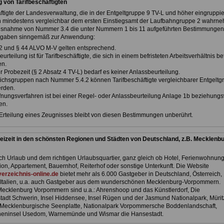
g von Tarifbeschäftigten
ftigte der Landesverwaltung, die in der Entgeltgruppe 9 TV-L und höher eingruppie
n mindestens vergleichbar dem ersten Einstiegsamt der Laufbahngruppe 2 wahrn
snahme von Nummer 3.4 die unter Nummern 1 bis 11 aufgeführten Bestimmungen
gaben sinngemäß zur Anwendung:
 2 und § 44 ALVO M-V gelten entsprechend.
urteilung ist für Tarifbeschäftigte, die sich in einem befristeten Arbeitsverhältnis be
en.
er Probezeit (§ 2 Absatz 4 TV-L) bedarf es keiner Anlassbeurteilung.
leichsgruppen nach Nummer 5.4.2 können Tarifbeschäftigte vergleichbarer Entgelt
rden.
ffnungsverfahren ist bei einer Regel- oder Anlassbeurteilung Anlage 1b beziehung
en.
Erteilung eines Zeugnisses bleibt von diesen Bestimmungen unberührt.
eizeit in den schönsten Regionen und Städten von Deutschland, z.B. Mecklenbu
h Urlaub und dem richtigen Urlaubsquartier, ganz gleich ob Hotel, Ferienwohnung
ion, Appartement, Bauernhof, Reiterhof oder sonstige Unterkunft. Die Website
erzeichnis-online.de
bietet mehr als 6.000 Gastgeber in Deutschland, Österreich,
Italien, u.a. auch Gastgeber aus dem wunderschönen Mecklenburg-Vorpommern.
 Mecklenburg Vorpommern sind u.a.: Ahrenshoop und das Künstlerdorf, Die
adt Schwerin, Insel Hiddensee, Insel Rügen und der Jasmund Nationalpark, Mürit
 Mecklenburgische Seenplatte, Nationalpark Vorpommersche Boddenlandschaft,
neninsel Usedom, Warnemünde und Wismar die Hansestadt.