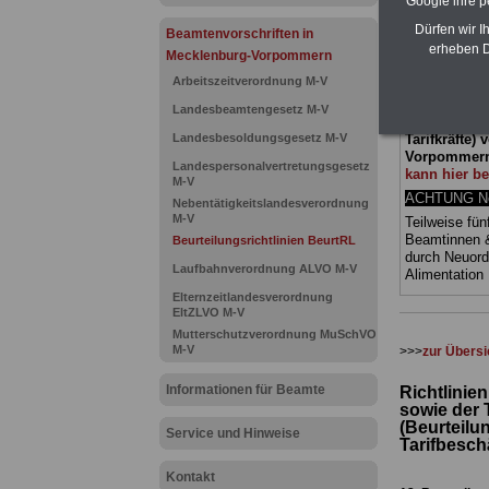
Google ihre 
25,00 Euro: 
Dürfen wir I
Beamtenvorschriften in
und Beamte,
erheben D
(Bund/Länder)
Mecklenburg-Vorpommern
Ländern. Alle
Arbeitszeitverordnung M-V
gegliedert un
Sachverhalte 
Landesbeamtengesetz M-V
geeigenet fü
Landesbesoldungsgesetz M-V
Tarifkräfte)
Vorpommern
Landespersonalvertretungsgesetz
kann hier be
M-V
ACHTUNG Neu
Nebentätigkeitslandesverordnung
M-V
Teilweise fün
Beamtinnen 
Beurteilungsrichtlinien BeurtRL
durch Neuor
Laufbahnverordnung ALVO M-V
Alimentatio
Elternzeitlandesverordnung
EltZLVO M-V
Mutterschutzverordnung MuSchVO
M-V
>>>
zur Übersi
Informationen für Beamte
Richtlinie
sowie der 
(Beurteilun
Service und Hinweise
Tarifbesch
Kontakt