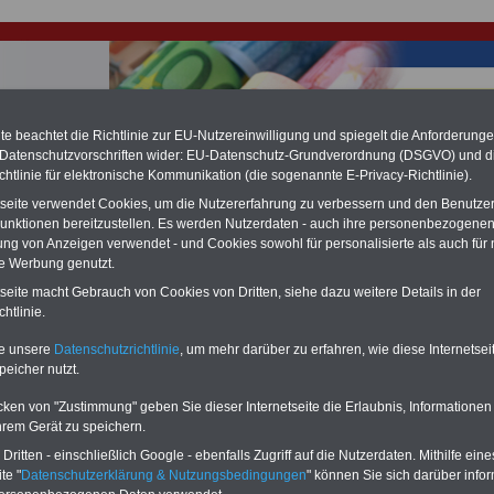
e beachtet die Richtlinie zur EU-Nutzereinwilligung und spiegelt die Anforderung
 Datenschutzvorschriften wider: EU-Datenschutz-Grundverordnung (DSGVO) und d
chtlinie für elektronische Kommunikation (die sogenannte E-Privacy-Richtlinie).
hlung für Beamte & Ruhestandsbeamte (zu geringe Alimentation)
fassungsgericht hat die Landesbesoldung von Berlin für die Jahre 2008 bis
tseite verwendet Cookies, um die Nutzererfahrung zu verbessern und den Benutze
assungswidrig erklärt (Berlin muss bis
März 2027 eine Neuregelung der
unktionen bereitzustellen. Es werden Nutzerdaten - auch ihre personenbezogenen
schließen, die zun hohen Nachzahlungen führen wird). Auch beim Bund
ung von Anzeigen verwendet - und Cookies sowohl für personalisierte als auch für 
hestandsbeamte) wird es hohe Nachzahlungen geben (Medienberichten
te Werbung genutzt.
en
alle (!) Beamte
zwischen mind.
3.000 und 13.000 Euro
,rechnen. Der INFO
hierzu eine Broschüre heraus, die unmittelbar nach dem Beschluss des
tseite macht Gebrauch von Cookies von Dritten, siehe dazu weitere Details in der
s der Bundesregierung vorgelegt wird (wahrscheinlich im Quartal.2026
htlinie.
Vor)Bestellung der Broschüre
.
te unsere
Datenschutzrichtlinie
, um mehr darüber zu erfahren, wie diese Internetse
peicher nutzt.
n über die dienstliche Beurteilung der Beamtinnen und Bea
Tarifbeschäftigten der Landesverwaltung
cken von "Zustimmung" geben Sie dieser Internetseite die Erlaubnis, Informationen
hrem Gerät zu speichern.
gsrichtlinien - BeurtRL): Ziffer 12. Beurteilung von
äftigten
ritten - einschließlich Google - ebenfalls Zugriff auf die Nutzerdaten. Mithilfe eine
te "
Datenschutzerklärung & Nutzungsbedingungen
" können Sie sich darüber infor
-ABO
mit drei Ratgebern für nur
PDF-SERVICE: