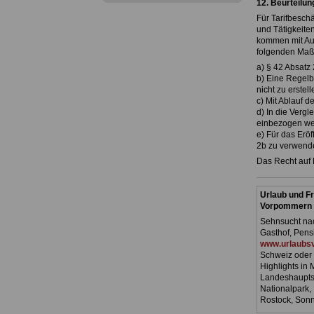
12. Beurteilun
Für Tarifbeschä
und Tätigkeite
kommen mit Au
folgenden Maß
a) § 42 Absatz
b) Eine Regelbe
nicht zu erstell
c) Mit Ablauf d
d) In die Verg
einbezogen we
e) Für das Erö
2b zu verwend
Das Recht auf 
Urlaub und Fr
Vorpommern
Sehnsucht nac
Gasthof, Pens
www.urlaubsv
Schweiz oder 
Highlights in
Landeshauptst
Nationalpark,
Rostock, Son