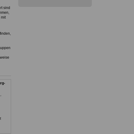
rt sind
ehmen,
 mit
finden,
gruppen
sweise
rg-
,
z